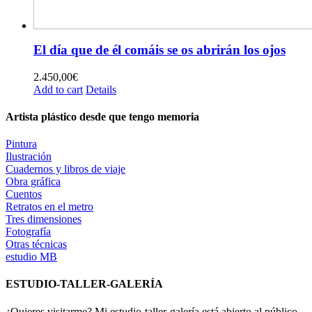
El día que de él comáis se os abrirán los ojos
2.450,00
€
Add to cart
Details
Artista plástico desde que tengo memoria
Pintura
Ilustración
Cuadernos y libros de viaje
Obra gráfica
Cuentos
Retratos en el metro
Tres dimensiones
Fotografía
Otras técnicas
estudio MB
ESTUDIO-TALLER-GALERÍA
¿Quieres visitarme? Mi estudio-taller-galería está abierto al público.