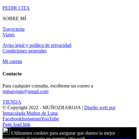
PEDIR CITA
SOBRE MÍ
Trayectoria
Viajes
Aviso legal y política de privacidad
Condiciones generales
Mi cuenta
Contacto
Para cualquier consulta, escríbeme un correo a
jmbarojam@gmail.com
TIENDA
© Copyright 2022 - MUÑOZBAROJA |
Diseño web por
Inmaculada Muñoz de Luna
Facebook
Instagram
YouTube
Page load link
Utilizamos cookies para asegurar que damos la mejor
experiencia al usuario en nuestro sitio web.
Más información sobre