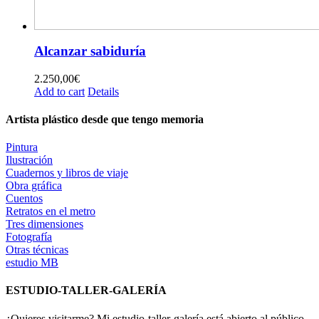
Alcanzar sabiduría
2.250,00
€
Add to cart
Details
Artista plástico desde que tengo memoria
Pintura
Ilustración
Cuadernos y libros de viaje
Obra gráfica
Cuentos
Retratos en el metro
Tres dimensiones
Fotografía
Otras técnicas
estudio MB
ESTUDIO-TALLER-GALERÍA
¿Quieres visitarme? Mi estudio-taller-galería está abierto al público.