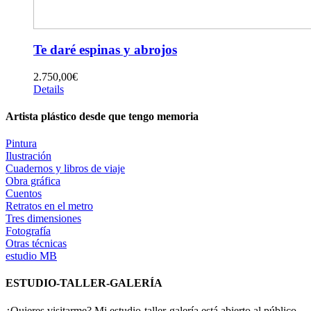
Te daré espinas y abrojos
2.750,00
€
Details
Artista plástico desde que tengo memoria
Pintura
Ilustración
Cuadernos y libros de viaje
Obra gráfica
Cuentos
Retratos en el metro
Tres dimensiones
Fotografía
Otras técnicas
estudio MB
ESTUDIO-TALLER-GALERÍA
¿Quieres visitarme? Mi estudio-taller-galería está abierto al público.